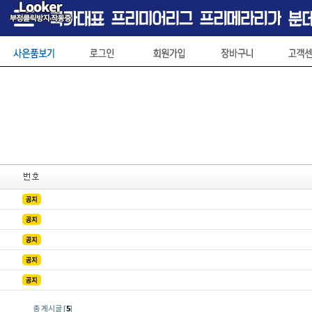
총 게시글 [
5
]