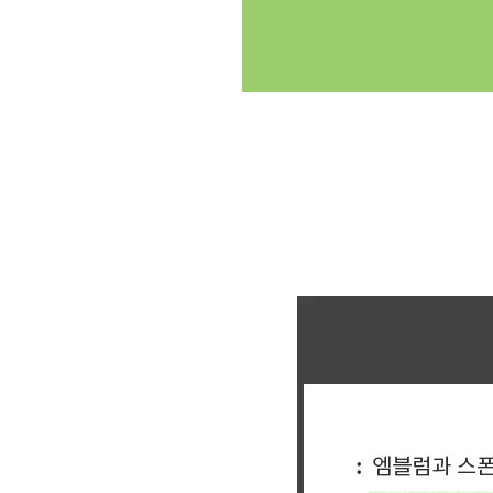
클릭싸커 체육대회 축구반티 축구복반티 축구반티사이트 