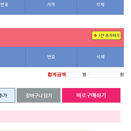
번호
가격
삭제
번호
삭제
벌
원
합계금액