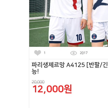
1
2017
파리생제르망 A4125 [반팔/긴팔
능!
20,000
12,000원