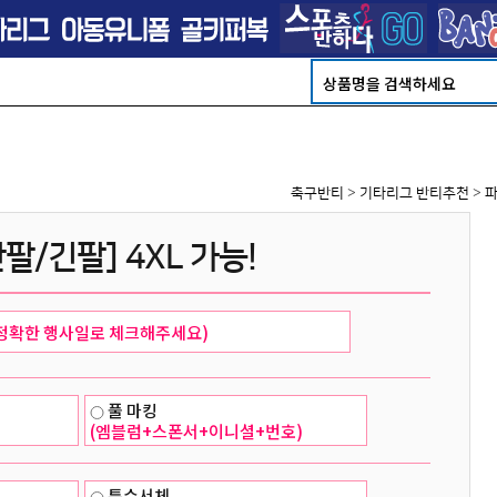
축구반티
>
기타리그 반티추천
>
파
팔/긴팔] 4XL 가능!
풀 마킹
(엠블럼+스폰서+이니셜+번호)
특수서체