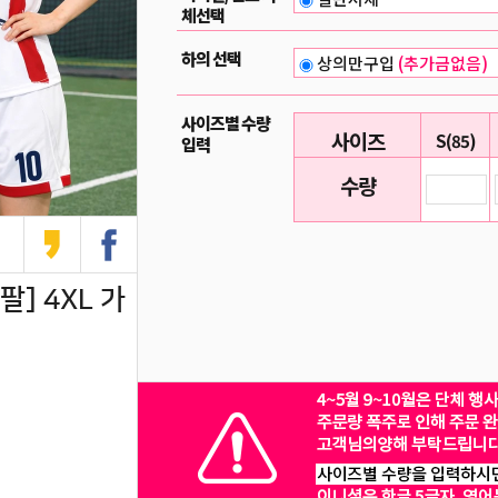
체선택
하의 선택
상의만구입
(추가금없음)
사이즈별 수량
사이즈
S(85)
입력
수량
] 4XL 가