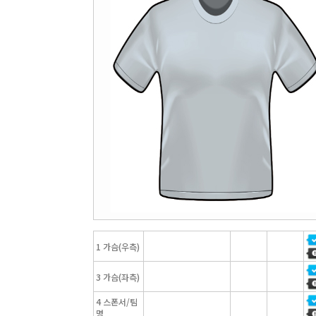
1 가슴(우측)
3 가슴(좌측)
4 스폰서/팀
명