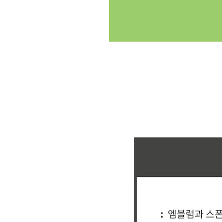
클릭싸커 체육대회 축구반티 축구복반티 축구반티사이트 축구