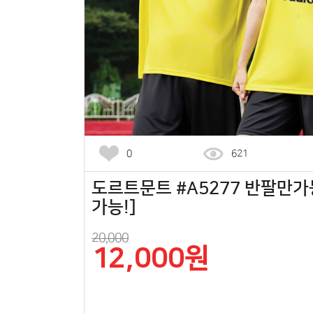
0
621
도르트문트 #A5277 반팔만가능
가능!]
20,000
12,000원