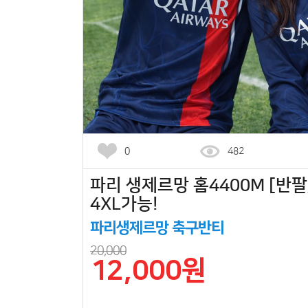
0
482
파리 생제르망 홈4400M [반팔
4XL가능!
파리생제르망 축구반티
20,000
12,000원