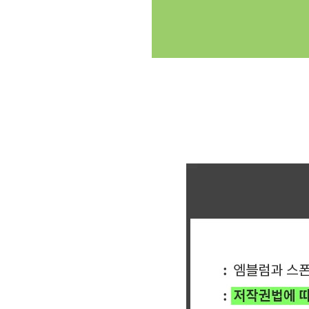
클릭싸커 체육대회 축구반티 축구복반티 축구반티사이트 축구