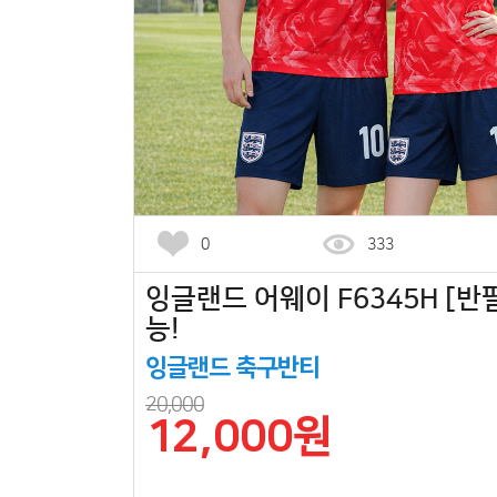
0
333
잉글랜드 어웨이 F6345H [반팔
능!
잉글랜드 축구반티
20,000
12,000원