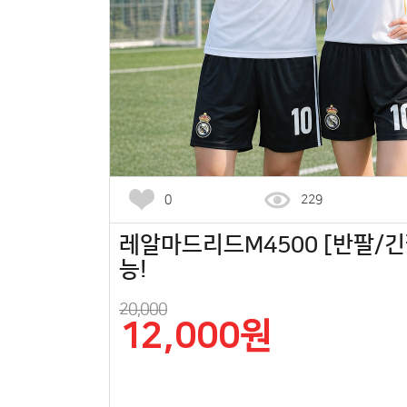
0
229
레알마드리드M4500 [반팔/긴팔
능!
20,000
12,000원