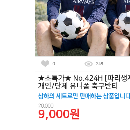
0
248
★초특가★ No.424H [파리생
개인/단체 유니폼 축구반티
상하의 세트로만 판매하는 상품입니다
20,000
9,000원