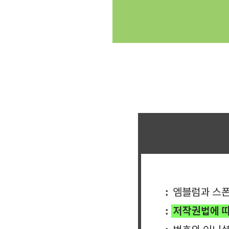
클릭싸커 체육대회 축구반티 축구복반티 축구반티사이트 축구