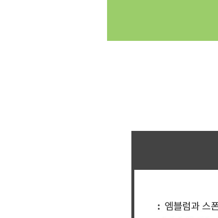
클릭싸커 체육대회 축구반티 축구복반티 축구반티사이트 축구