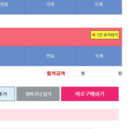
번호
가격
삭제
번호
삭제
벌
원
합계금액