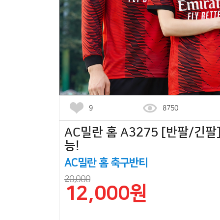
9
8750
AC밀란 홈 A3275 [반팔/긴팔]
능!
AC밀란 홈 축구반티
20,000
12,000원