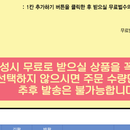
긴팔
반팔