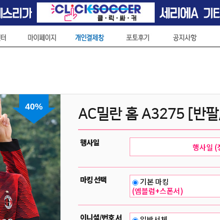
40%
AC밀란 홈 A3275 [반팔
행사일
마킹 선택
기본 마킹
(엠블럼+스폰서)
이니셜/번호 서
일반서체