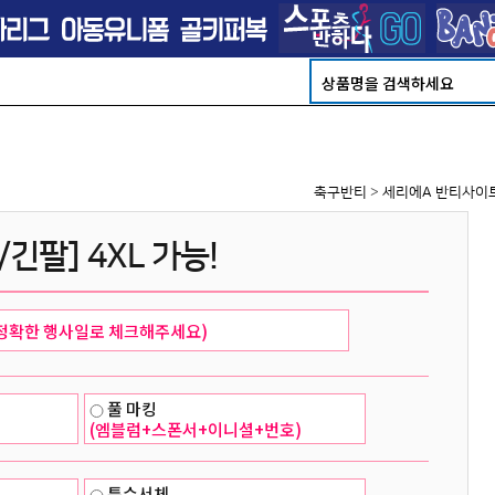
축구반티
>
세리에A 반티사이
/긴팔] 4XL 가능!
풀 마킹
(엠블럼+스폰서+이니셜+번호)
특수서체