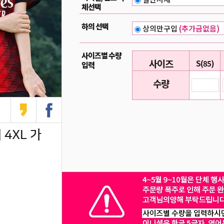
체선택
하의 선택
상의만구입
(추가금없음)
사이즈별 수량
사이즈
S(85)
입력
수량
 4XL 가