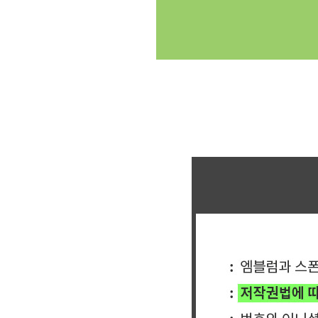
클릭싸커 체육대회 축구반티 축구복반티 축구반티사이트 축구