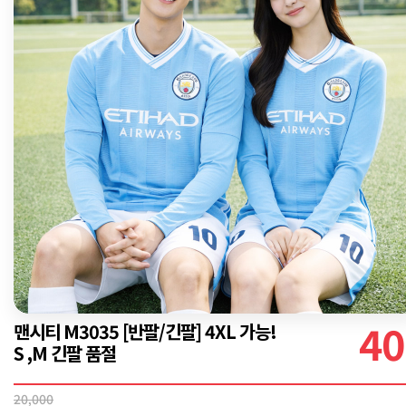
40
맨시티 M3035 [반팔/긴팔] 4XL 가능!
S ,M 긴팔 품절
20,000