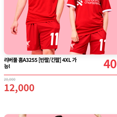
40
리버풀 홈A3255 [반팔/긴팔] 4XL 가
능!
20,000
12,000