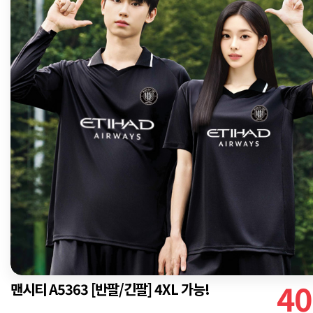
40
맨시티 A5363 [반팔/긴팔] 4XL 가능!