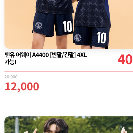
40
맨유 어웨이 A4400 [반팔/긴팔] 4XL
가능!
20,000
12,000