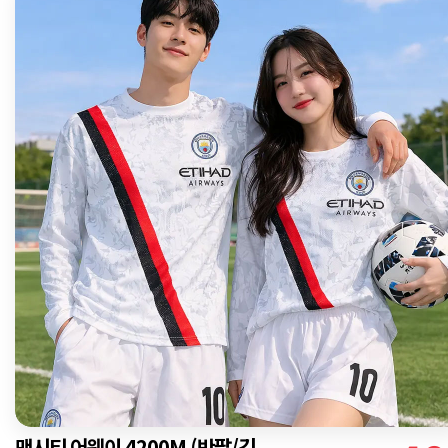
맨시티 어웨이 4200M (반팔/긴