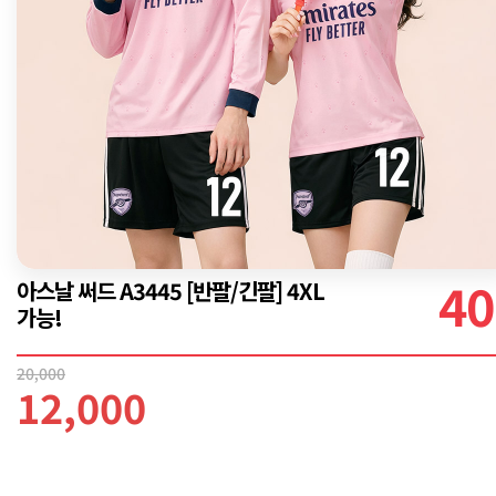
40
아스날 써드 A3445 [반팔/긴팔] 4XL
가능!
20,000
12,000