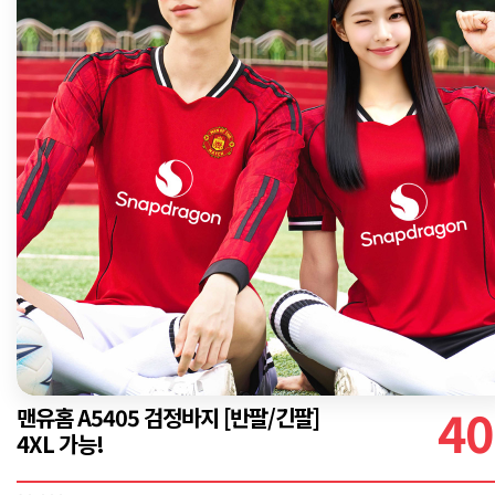
40
맨유홈 A5405 검정바지 [반팔/긴팔]
4XL 가능!