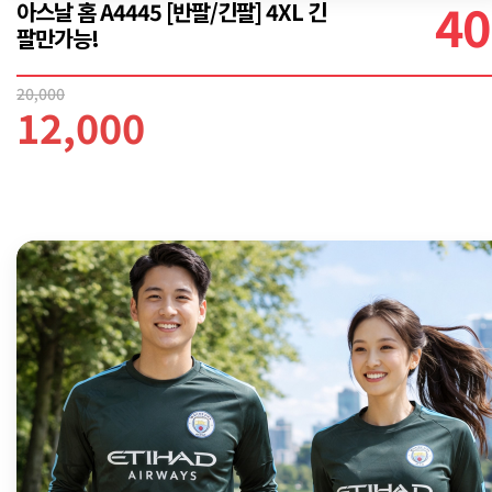
40
아스날 홈 A4445 [반팔/긴팔] 4XL 긴
팔만가능!
20,000
12,000