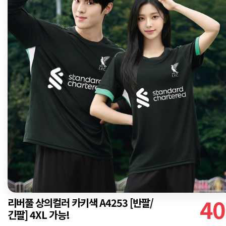
40
리버풀 상의컬러 카키색 A4253 [반팔/
긴팔] 4XL 가능!