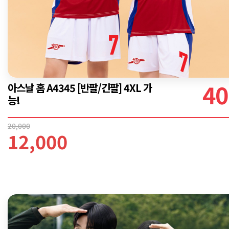
40
아스날 홈 A4345 [반팔/긴팔] 4XL 가
능!
20,000
12,000