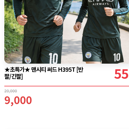
55
★초특가★ 맨시티 써드 H395T [반
팔/긴팔]
20,000
9,000