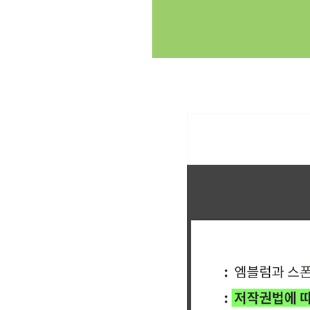
클릭싸커 체육대회 축구반티 축구복반티 축구반티사이트 축구