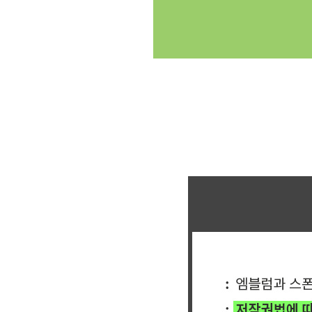
클릭싸커 체육대회 축구티 축구복반티 축구반티사이트 축구반티몰 축