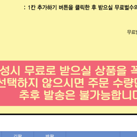
긴팔
반팔