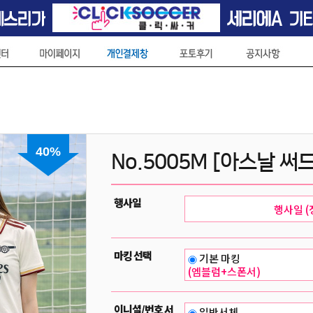
40%
No.5005M [아스날 써
행사일
마킹 선택
기본 마킹
(엠블럼+스폰서)
이니셜/번호 서
일반서체