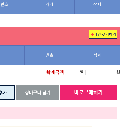
번호
가격
삭제
번호
삭제
벌
원
합계금액