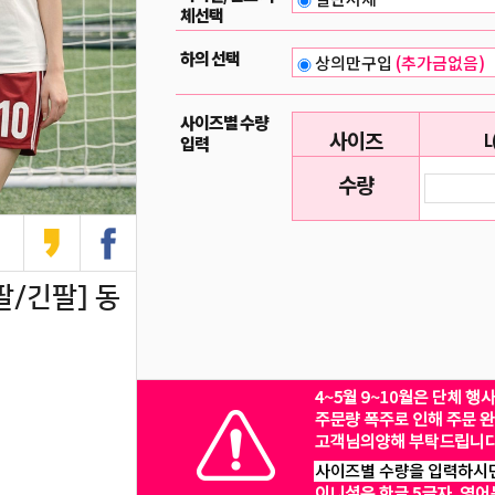
체선택
하의 선택
상의만구입
(추가금없음)
사이즈별 수량
사이즈
L
입력
수량
팔/긴팔] 동