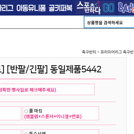
축구반티
>
프리미어리그 축구반
드] [반팔/긴팔] 동일제품5442
풀 마킹
(엠블럼+스폰서+이니셜+번호)
특수서체