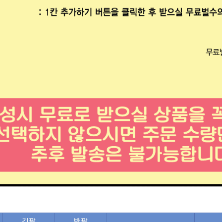
긴팔
반팔