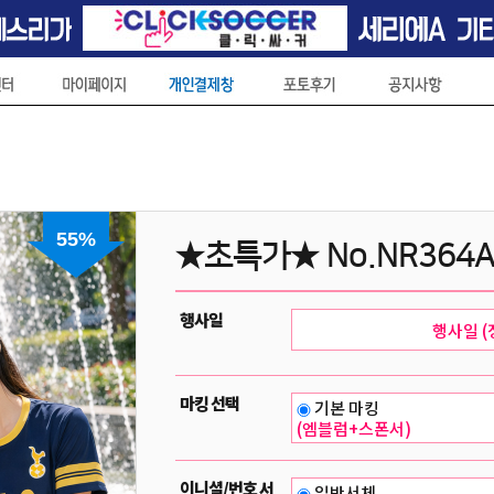
55%
★초특가★ No.NR364A
행사일
마킹 선택
기본 마킹
(엠블럼+스폰서)
이니셜/번호 서
일반서체