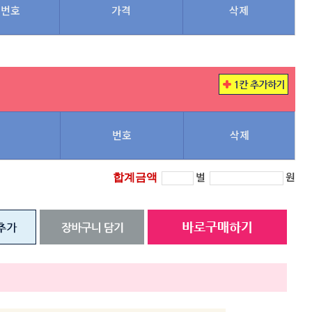
번호
가격
삭제
번호
삭제
벌
원
합계금액