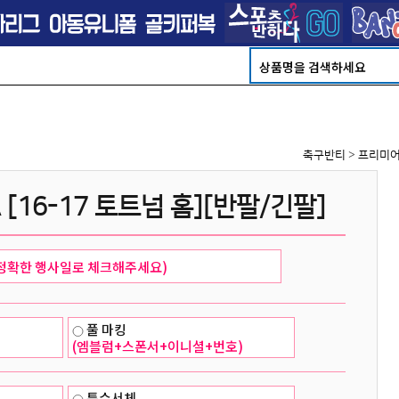
축구반티
>
프리미어
 [16-17 토트넘 홈][반팔/긴팔]
풀 마킹
(엠블럼+스폰서+이니셜+번호)
특수서체