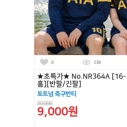
0
238
★초특가★ No.NR364A [16
홈][반팔/긴팔]
토트넘 축구반티
20,000
9,000원