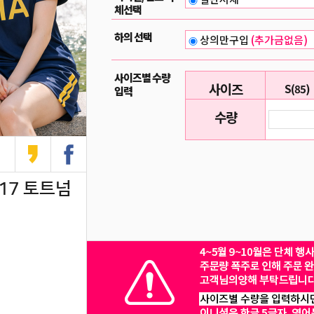
체선택
하의 선택
상의만구입
(추가금없음)
사이즈별 수량
사이즈
S(85)
입력
수량
-17 토트넘