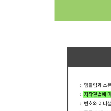
클릭싸커 체육대회 축구반티 축구복반티 축구반티사이트 축구